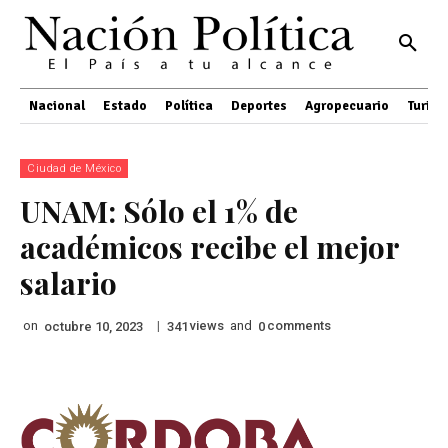
Nacional
Estado
Política
Deportes
Agropecuario
Turis
Ciudad de México
UNAM: Sólo el 1% de
académicos recibe el mejor
salario
on
|
views
and
comments
octubre 10, 2023
341
0