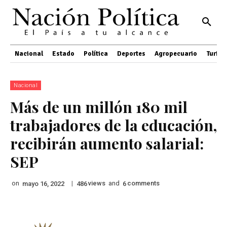
Nacional
Estado
Política
Deportes
Agropecuario
Turis
Nacional
Más de un millón 180 mil
trabajadores de la educación,
recibirán aumento salarial:
SEP
on
|
views
and
comments
mayo 16, 2022
486
6