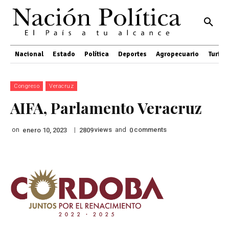
Nacional
Estado
Política
Deportes
Agropecuario
Turis
Congreso
Veracruz
AIFA, Parlamento Veracruz
on
|
views
and
comments
enero 10, 2023
2809
0