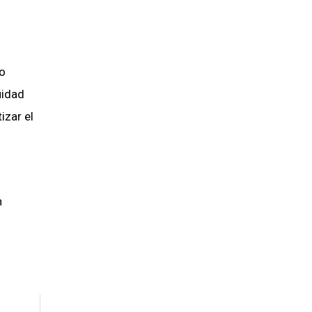
io
uidad
izar el
n