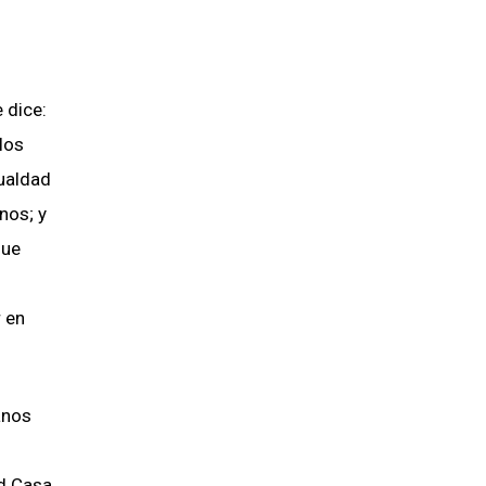
 dice:
 los
gualdad
nos; y
que
 en
anos
ud Casa