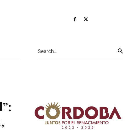
Search...
l”:
,