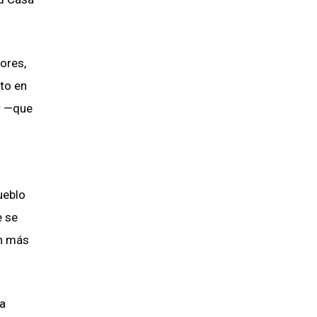
ores,
nto en
r —que
ueblo
e se
en más
ya