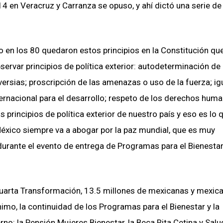
14 en Veracruz y Carranza se opuso, y ahí dictó una serie de
go en los 80 quedaron estos principios en la Constitución que
bservar principios de política exterior: autodeterminación de
oversias; proscripción de las amenazas o uso de la fuerza; i
ternacional para el desarrollo; respeto de los derechos huma
s principios de política exterior de nuestro país y eso es lo 
México siempre va a abogar por la paz mundial, que es muy
urante el evento de entrega de Programas para el Bienestar
 Cuarta Transformación, 13.5 millones de mexicanas y mexic
nimo, la continuidad de los Programas para el Bienestar y la
o: la Pensión Mujeres Bienestar, la Beca Rita Cetina y Sal