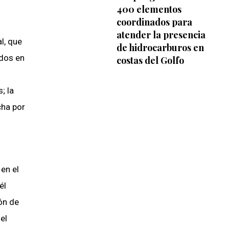
400 elementos
coordinados para
atender la presencia
l, que
de hidrocarburos en
idos en
costas del Golfo
; la
cha por
 en el
él
ón de
el