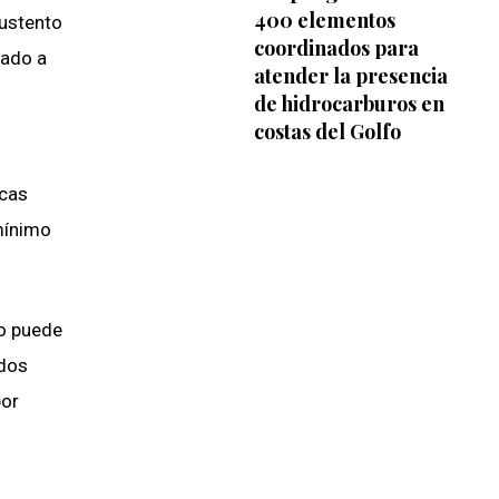
400 elementos
sustento
coordinados para
zado a
atender la presencia
de hidrocarburos en
costas del Golfo
icas
 mínimo
no puede
 dos
bor