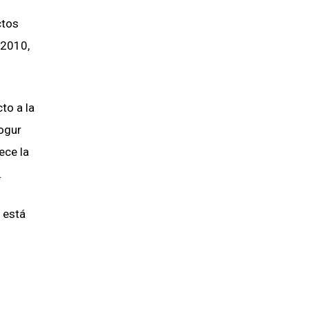
ctos
-2010,
to a la
yogur
ece la
.
 está