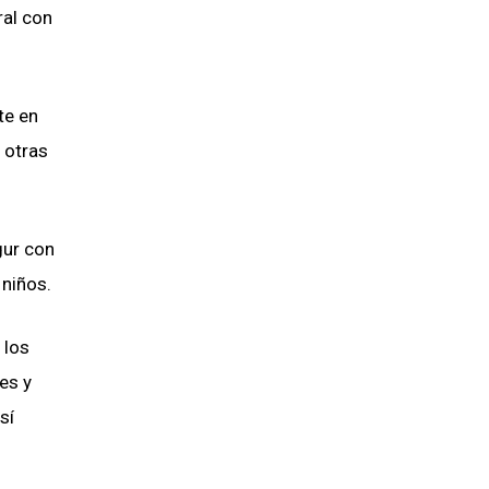
ral con
te en
 otras
gur con
 niños.
 los
es y
sí