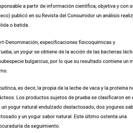
onsable a partir de información científica, objetiva y con 
eco) publicó en su Revista del Consumidor un análisis reali
ida o batida.
-Denominación, especificaciones fisicoquímicas y
eba, un yogur se obtiene de la acción de las bacterias láct
subespecie bulgaricus, por lo que su resultado contiene un
amo.
tírica, es decir, la propia de la leche de vaca y la proteína 
lácteos. Los productos sujetos de prueba se clasificaron en
, un yogur natural endulzado deslactosado, dos yogures sa
ctosado y un yogur sabor natural. Este último ostenta una
rocuraduría da seguimiento.