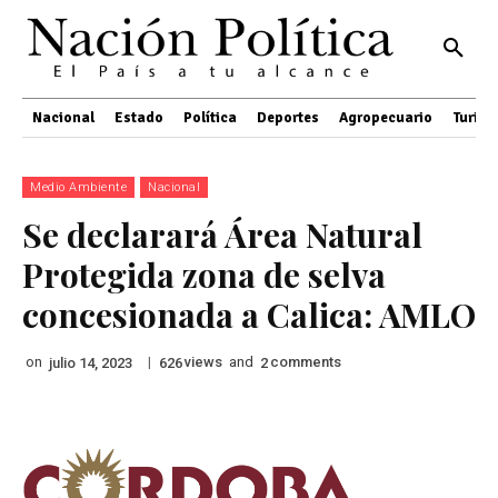
Nacional
Estado
Política
Deportes
Agropecuario
Turis
Medio Ambiente
Nacional
Se declarará Área Natural
Protegida zona de selva
concesionada a Calica: AMLO
on
|
views
and
comments
julio 14, 2023
626
2