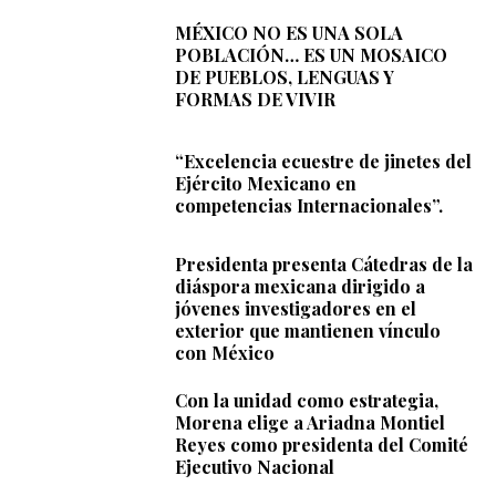
MÉXICO NO ES UNA SOLA
POBLACIÓN… ES UN MOSAICO
DE PUEBLOS, LENGUAS Y
FORMAS DE VIVIR
“Excelencia ecuestre de jinetes del
Ejército Mexicano en
competencias Internacionales”.
Presidenta presenta Cátedras de la
diáspora mexicana dirigido a
jóvenes investigadores en el
exterior que mantienen vínculo
con México
Con la unidad como estrategia,
Morena elige a Ariadna Montiel
Reyes como presidenta del Comité
Ejecutivo Nacional