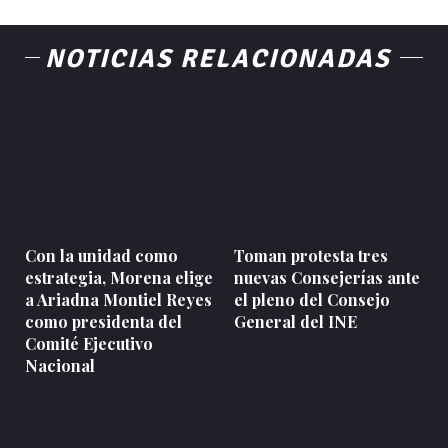
NOTICIAS RELACIONADAS
Con la unidad como
Toman protesta tres
estrategia, Morena elige
nuevas Consejerías ante
a Ariadna Montiel Reyes
el pleno del Consejo
como presidenta del
General del INE
Comité Ejecutivo
Nacional