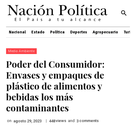
Nacional
Estado
Política
Deportes
Agropecuario
Turis
Medio Ambiente
Poder del Consumidor:
Envases y empaques de
plástico de alimentos y
bebidas los más
contaminantes
on
|
views
and
comments
agosto 29, 2023
448
3