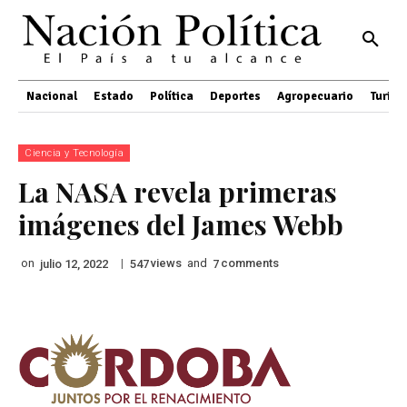
Nacional
Estado
Política
Deportes
Agropecuario
Turis
Ciencia y Tecnología
La NASA revela primeras
imágenes del James Webb
on
|
views
and
comments
julio 12, 2022
547
7