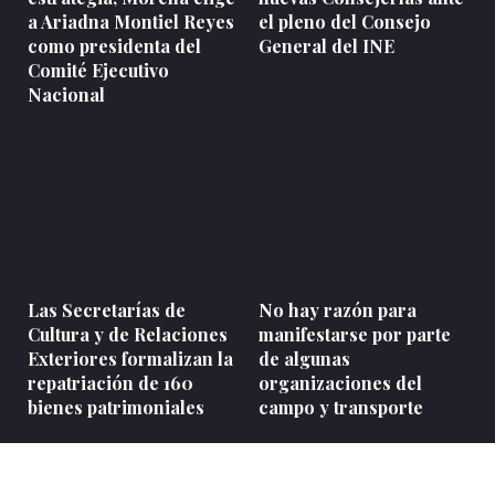
a Ariadna Montiel Reyes
el pleno del Consejo
como presidenta del
General del INE
Comité Ejecutivo
Nacional
Las Secretarías de
No hay razón para
Cultura y de Relaciones
manifestarse por parte
Exteriores formalizan la
de algunas
repatriación de 160
organizaciones del
bienes patrimoniales
campo y transporte