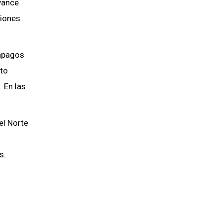
avance
ciones
lápagos
rto
 En las
el Norte
s.