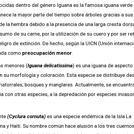
cidas dentro del género Iguana es la famosa iguana verde
anece la mayor parte del tiempo sobre árboles gracias a sus
de la hembra debido a la presencia de una larga cresta dorsa
sumo de su carne, por la utilización de su cuero y por ser re
igro de extinción. De hecho, según la UICN (Unión internaci
izada como
preocupación menor
.
las menores (
Iguana delicatissima
) es una iguana de aspecto 
en su morfología y coloración. Esta especie se distribuye de
 matorrales, bosques y manglares. Actualmente, se encuentr
a con otras especies, a la depredación por especies invasor
onte
(
Cyclura cornuta)
es una especie endémica de la Isla La
na y Haití. Su nombre común hace alusión a los tres cuerno