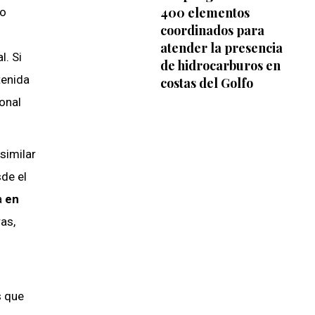
400 elementos
 o
coordinados para
atender la presencia
l. Si
de hidrocarburos en
tenida
costas del Golfo
onal
similar
sde el
a
en
as,
s que