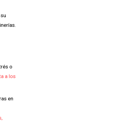
 su
inerías.
trés o
a a los
ras en
s,