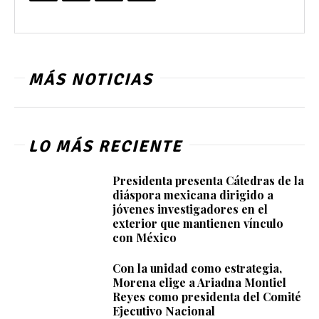
MÁS NOTICIAS
LO MÁS RECIENTE
Presidenta presenta Cátedras de la
diáspora mexicana dirigido a
jóvenes investigadores en el
exterior que mantienen vínculo
con México
Con la unidad como estrategia,
Morena elige a Ariadna Montiel
Reyes como presidenta del Comité
Ejecutivo Nacional