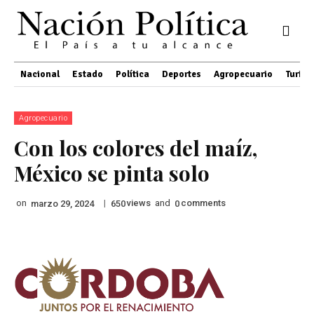
Nacional
Estado
Política
Deportes
Agropecuario
Turis
Agropecuario
Con los colores del maíz,
México se pinta solo
on
|
views
and
comments
marzo 29, 2024
650
0