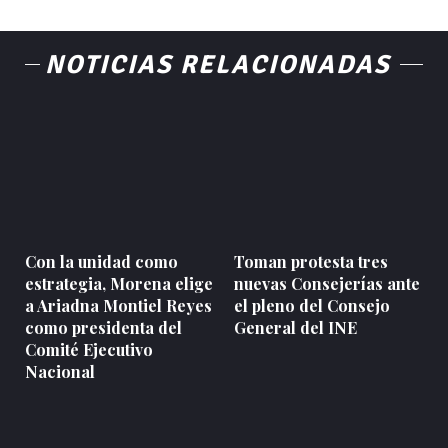
NOTICIAS RELACIONADAS
Con la unidad como
Toman protesta tres
estrategia, Morena elige
nuevas Consejerías ante
a Ariadna Montiel Reyes
el pleno del Consejo
como presidenta del
General del INE
Comité Ejecutivo
Nacional