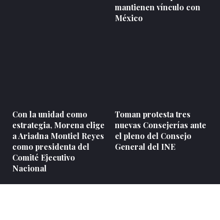
mantienen vínculo con
México
Con la unidad como
Toman protesta tres
estrategia, Morena elige
nuevas Consejerías ante
a Ariadna Montiel Reyes
el pleno del Consejo
como presidenta del
General del INE
Comité Ejecutivo
Nacional