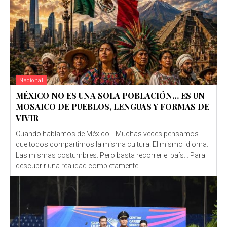
Nacional
MÉXICO NO ES UNA SOLA POBLACIÓN… ES UN
MOSAICO DE PUEBLOS, LENGUAS Y FORMAS DE
VIVIR
Cuando hablamos de México… Muchas veces pensamos
que todos compartimos la misma cultura. El mismo idioma.
Las mismas costumbres. Pero basta recorrer el país… Para
descubrir una realidad completamente...