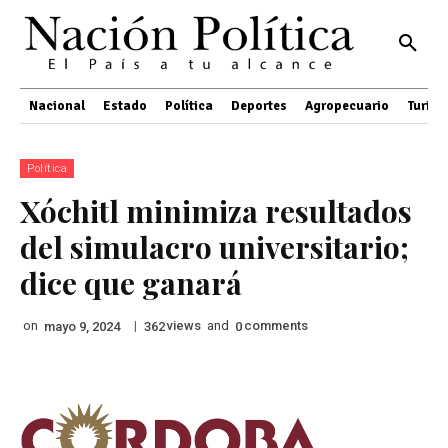
Nacional
Estado
Política
Deportes
Agropecuario
Turis
Política
Xóchitl minimiza resultados
del simulacro universitario;
dice que ganará
on
|
views
and
comments
mayo 9, 2024
362
0