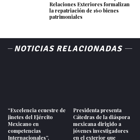
Relaciones Exteriores formalizan
la repatriación de 160 bienes
patrimoniales
NOTICIAS RELACIONADAS
“Excelencia ecuestre de
Presidenta presenta
jinetes del Ejército
Cátedras de la diáspora
Mexicano en
mexicana dirigido a
competencias
jóvenes investigadores
Internacionales”.
en el exterior que