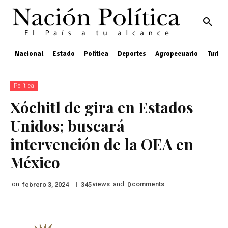
Nacional
Estado
Política
Deportes
Agropecuario
Turis
Política
Xóchitl de gira en Estados
Unidos; buscará
intervención de la OEA en
México
on
|
views
and
comments
febrero 3, 2024
345
0