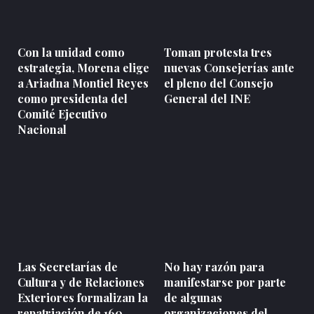
Con la unidad como
Toman protesta tres
estrategia, Morena elige
nuevas Consejerías ante
a Ariadna Montiel Reyes
el pleno del Consejo
como presidenta del
General del INE
Comité Ejecutivo
Nacional
Las Secretarías de
No hay razón para
Cultura y de Relaciones
manifestarse por parte
Exteriores formalizan la
de algunas
repatriación de 160
organizaciones del