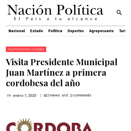
Nacional
Estado
Política
Deportes
Agropecuario
Turis
Ayuntamiento Cordoba
Visita Presidente Municipal
Juan Martínez a primera
cordobesa del año
on
|
views
and
comments
enero 1, 2023
437
2