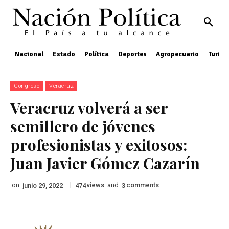
Nacional
Estado
Política
Deportes
Agropecuario
Turis
Congreso
Veracruz
Veracruz volverá a ser
semillero de jóvenes
profesionistas y exitosos:
Juan Javier Gómez Cazarín
on
|
views
and
comments
junio 29, 2022
474
3