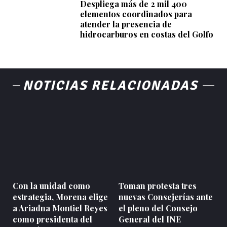
Despliega más de 2 mil 400
elementos coordinados para
atender la presencia de
hidrocarburos en costas del Golfo
NOTICIAS RELACIONADAS
Con la unidad como
Toman protesta tres
estrategia, Morena elige
nuevas Consejerías ante
a Ariadna Montiel Reyes
el pleno del Consejo
como presidenta del
General del INE