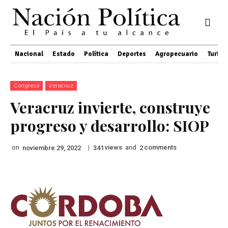
Nacional
Estado
Política
Deportes
Agropecuario
Turis
Congreso
Veracruz
Veracruz invierte, construye
progreso y desarrollo: SIOP
on
|
views
and
comments
noviembre 29, 2022
341
2