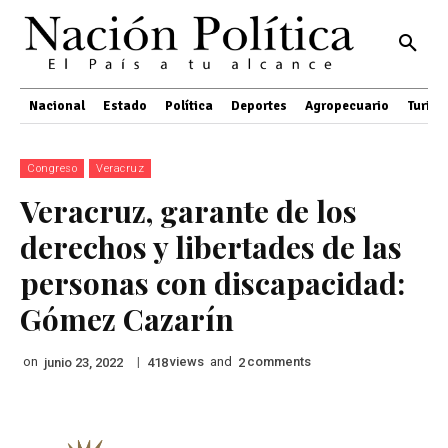
Nacional
Estado
Política
Deportes
Agropecuario
Turis
Congreso
Veracruz
Veracruz, garante de los
derechos y libertades de las
personas con discapacidad:
Gómez Cazarín
on
|
views
and
comments
junio 23, 2022
418
2