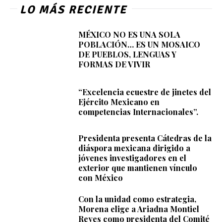
LO MÁS RECIENTE
MÉXICO NO ES UNA SOLA
POBLACIÓN… ES UN MOSAICO
DE PUEBLOS, LENGUAS Y
FORMAS DE VIVIR
“Excelencia ecuestre de jinetes del
Ejército Mexicano en
competencias Internacionales”.
Presidenta presenta Cátedras de la
diáspora mexicana dirigido a
jóvenes investigadores en el
exterior que mantienen vínculo
con México
Con la unidad como estrategia,
Morena elige a Ariadna Montiel
Reyes como presidenta del Comité