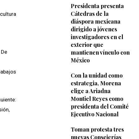
Presidenta presenta
Cátedras de la
cultura
diáspora mexicana
dirigido a jóvenes
investigadores en el
exterior que
. De
mantienen vínculo con
México
trabajos
Con la unidad como
estrategia, Morena
elige a Ariadna
Montiel Reyes como
uiente:
presidenta del Comité
sión,
Ejecutivo Nacional
Toman protesta tres
nuevas Consejerías