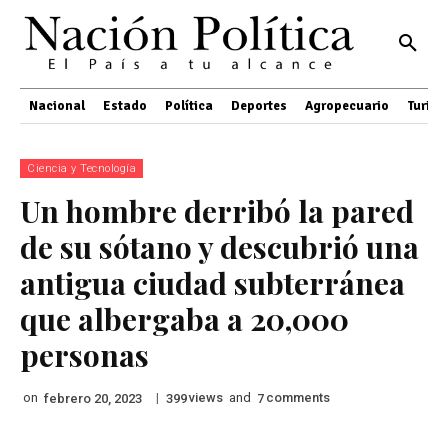
Nacional
Estado
Política
Deportes
Agropecuario
Turis
Ciencia y Tecnología
Un hombre derribó la pared
de su sótano y descubrió una
antigua ciudad subterránea
que albergaba a 20,000
personas
on
|
views
and
comments
febrero 20, 2023
399
7