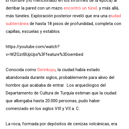
El hombre (no mencionado en los informes de la época) al
derribar la pared con un mazo
encontró un túnel,
y más allá,
más túneles. Exploración posterior reveló que era una c
iudad
subterránea
de hasta 18 pisos de profundidad, completa con
capillas, escuelas y establos.
https://youtube.com/watch?
v=WZGzrBUpUps%3Ffeature%3Doembed
Conocida como
Derinkuyu
, la ciudad había estado
abandonada durante siglos, probablemente para alivio del
hombre que acababa de entrar. Los arqueólogos del
Departamento de Cultura de Turquía estiman que la ciudad
que albergaba hasta 20.000 personas, pudo haber
comenzado en los siglos VIII y VII a. C.
La roca, formada por depósitos de cenizas volcánicas, era