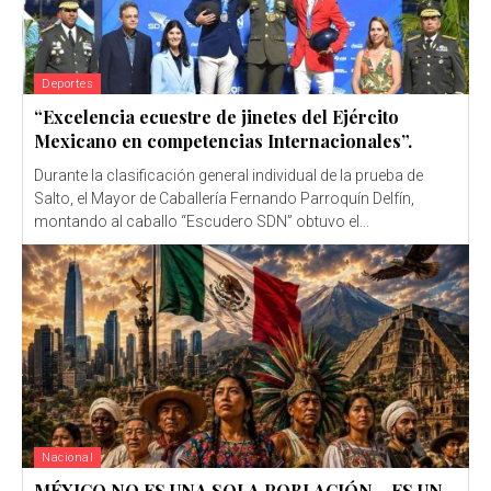
Deportes
“Excelencia ecuestre de jinetes del Ejército
Mexicano en competencias Internacionales”.
Durante la clasificación general individual de la prueba de
Salto, el Mayor de Caballería Fernando Parroquín Delfín,
montando al caballo “Escudero SDN” obtuvo el...
Nacional
MÉXICO NO ES UNA SOLA POBLACIÓN… ES UN