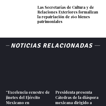
Las Secretarías de Cultura y de
Relaciones Exteriores formalizan
la repatriación de 160 bienes
patrimoniales
NOTICIAS RELACIONADAS
“Excelencia ecuestre de
Presidenta presenta
jinetes del Ejército
Cátedras de la diáspora
Mexicano en
mexicana dirigido a