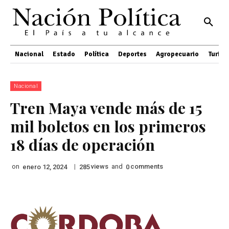
Nacional
Estado
Política
Deportes
Agropecuario
Turis
Nacional
Tren Maya vende más de 15
mil boletos en los primeros
18 días de operación
on
|
views
and
comments
enero 12, 2024
285
0