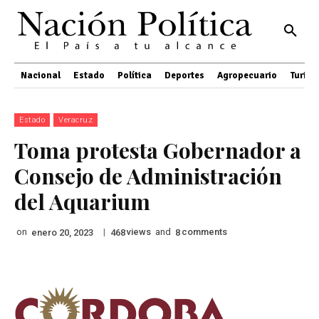
Nacional
Estado
Política
Deportes
Agropecuario
Turis
Estado
Veracruz
Toma protesta Gobernador a
Consejo de Administración
del Aquarium
on
|
views
and
comments
enero 20, 2023
468
8