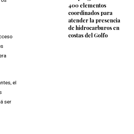
ros
400 elementos
coordinados para
atender la presencia
de hidrocarburos en
costas del Golfo
acceso
es
era
ntes, el
s
rá ser