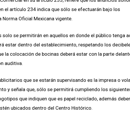
 Comercial en su artículo 233, refiere que los anuncios sono
n el artículo 234 indica que sólo se efectuarán bajo los
la Norma Oficial Mexicana vigente.
s solo se permitirán en aquellos en donde el público tenga 
erá estar dentro del establecimiento, respetando los decibel
 la colocación de bocinas deberá estar con la parte delant
n auditiva.
icitarios que se estarán supervisando es la impresa o vola
to y señala que, sólo se permitirá cumpliendo los siguiente
s logotipos que indiquen que es papel reciclado, además debe
tén ubicados dentro del Centro Histórico.