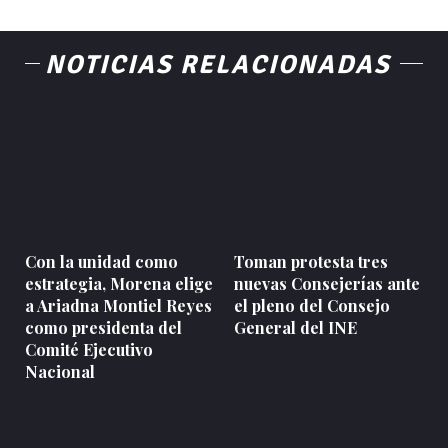
NOTICIAS RELACIONADAS
Con la unidad como
Toman protesta tres
estrategia, Morena elige
nuevas Consejerías ante
a Ariadna Montiel Reyes
el pleno del Consejo
como presidenta del
General del INE
Comité Ejecutivo
Nacional