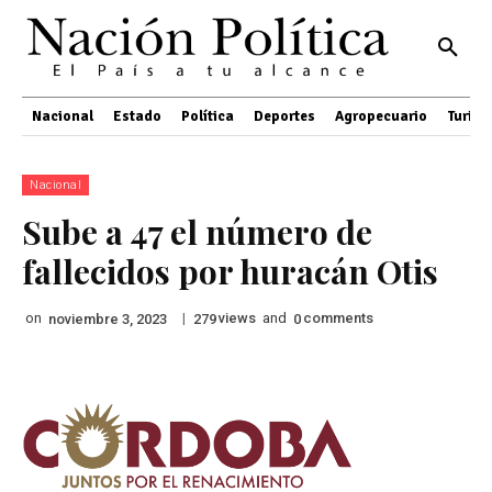
Nacional
Estado
Política
Deportes
Agropecuario
Turis
Nacional
Sube a 47 el número de
fallecidos por huracán Otis
on
|
views
and
comments
noviembre 3, 2023
279
0