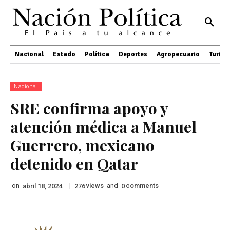
Nacional
Estado
Política
Deportes
Agropecuario
Turis
Nacional
SRE confirma apoyo y
atención médica a Manuel
Guerrero, mexicano
detenido en Qatar
on
|
views
and
comments
abril 18, 2024
276
0