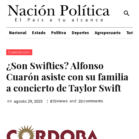
Nacional
Estado
Política
Deportes
Agropecuario
Turis
Espectáculos
¿Son Swifties? Alfonso
Cuarón asiste con su familia
a concierto de Taylor Swift
on
|
views
and
comments
agosto 29, 2023
870
20