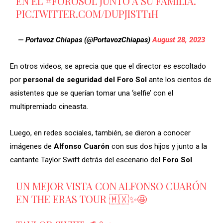
EN EL
#FOROSOL
JUNTO A SU FAMILIA.
PIC.TWITTER.COM/DUPJISTT1H
— Portavoz Chiapas (@PortavozChiapas)
August 28, 2023
En otros videos, se aprecia que que el director es escoltado
por
personal de seguridad del Foro Sol
ante los cientos de
asistentes que se querían tomar una ‘selfie’ con el
multipremiado cineasta.
Luego, en redes sociales, también, se dieron a conocer
imágenes de
Alfonso Cuarón
con sus dos hijos y junto a la
cantante Taylor Swift detrás del escenario de
l Foro Sol
.
UN MEJOR VISTA CON ALFONSO CUARÓN
EN THE ERAS TOUR 🇲🇽✨🤩