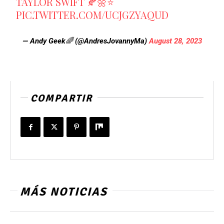
TAYLOR SWIFT 🍂🌼⭐
PIC.TWITTER.COM/UCJGZYAQUD
— Andy Geek🌈 (@AndresJovannyMa)
August 28, 2023
COMPARTIR
MÁS NOTICIAS