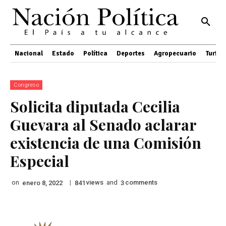
Nacional
Estado
Política
Deportes
Agropecuario
Turis
Congreso
Solicita diputada Cecilia
Guevara al Senado aclarar
existencia de una Comisión
Especial
on
|
views
and
comments
enero 8, 2022
841
3