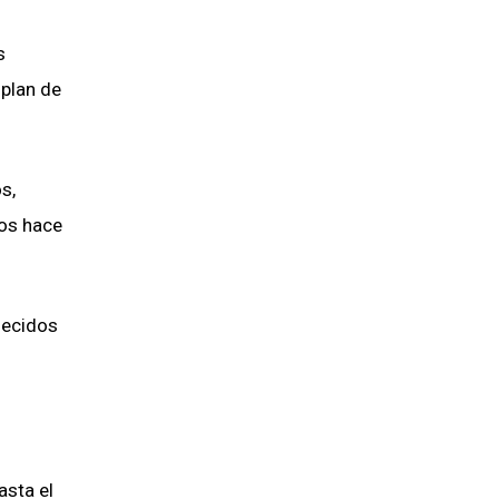
s
 plan de
s,
dos hace
lecidos
asta el