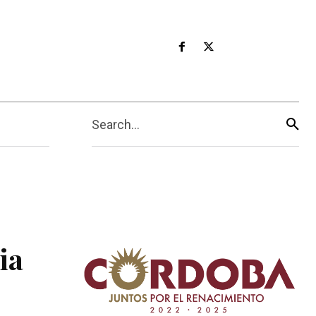
Search...
ia