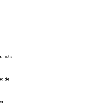
co más
ad de
en