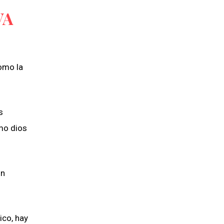
VA
como la
s
mo dios
un
ico, hay