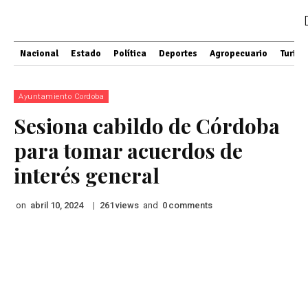
Nacional
Estado
Política
Deportes
Agropecuario
Turis
Ayuntamiento Cordoba
Sesiona cabildo de Córdoba
para tomar acuerdos de
interés general
on
|
views
and
comments
abril 10, 2024
261
0