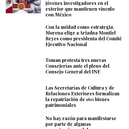
jóvenes investigadores en el
exterior que mantienen vínculo
con México
Con la unidad como estrategia,
Morena elige a Ariadna Montiel
Reyes como presidenta del Comité
Ejecutivo Nacional
Toman protesta tres nuevas
Consejerías ante el pleno del
Consejo General del INE
Las Secretarías de Cultura y de
Relaciones Exteriores formalizan
la repatriación de 160 bienes
patrimoniales
No hay razón para manifestarse
por parte de algunas