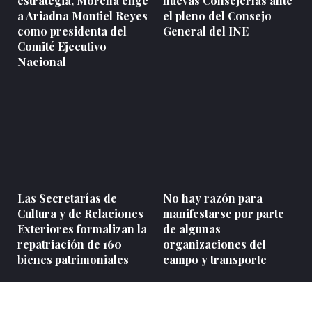
estrategia, Morena elige
nuevas Consejerías ante
a Ariadna Montiel Reyes
el pleno del Consejo
como presidenta del
General del INE
Comité Ejecutivo
Nacional
Las Secretarías de
No hay razón para
Cultura y de Relaciones
manifestarse por parte
Exteriores formalizan la
de algunas
repatriación de 160
organizaciones del
bienes patrimoniales
campo y transporte