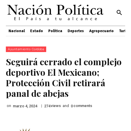
Nacional
Estado
Política
Deportes
Agropecuario
Turis
Ayuntamiento Cordoba
Seguirá cerrado el complejo
deportivo El Mexicano;
Protección Civil retirará
panal de abejas
on
|
views
and
comments
marzo 4, 2024
274
0