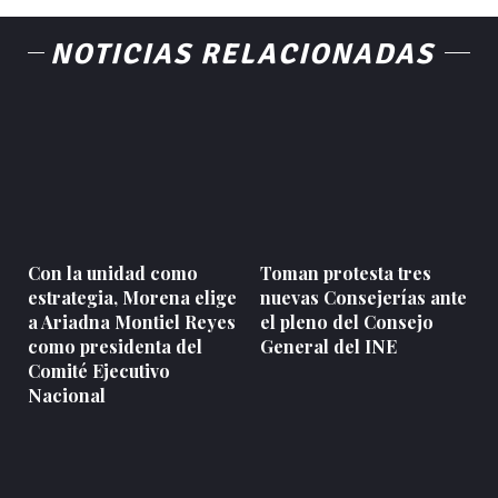
NOTICIAS RELACIONADAS
Con la unidad como
Toman protesta tres
estrategia, Morena elige
nuevas Consejerías ante
a Ariadna Montiel Reyes
el pleno del Consejo
como presidenta del
General del INE
Comité Ejecutivo
Nacional