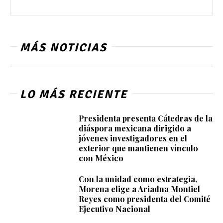
MÁS NOTICIAS
LO MÁS RECIENTE
Presidenta presenta Cátedras de la
diáspora mexicana dirigido a
jóvenes investigadores en el
exterior que mantienen vínculo
con México
Con la unidad como estrategia,
Morena elige a Ariadna Montiel
Reyes como presidenta del Comité
Ejecutivo Nacional