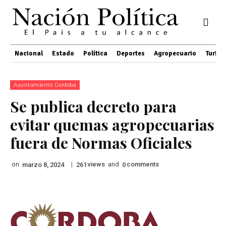
Nacional
Estado
Política
Deportes
Agropecuario
Turis
Ayuntamiento Cordoba
Se publica decreto para
evitar quemas agropecuarias
fuera de Normas Oficiales
on
|
views
and
comments
marzo 8, 2024
261
0