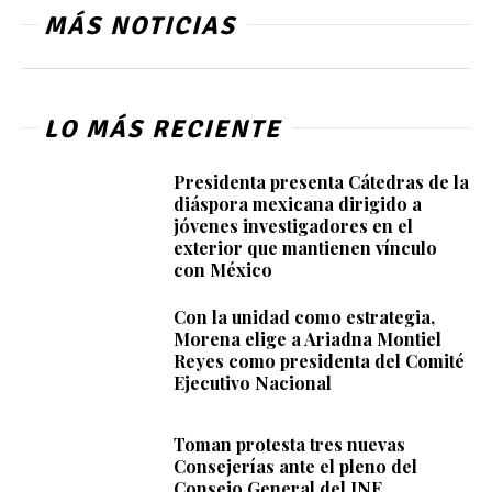
MÁS NOTICIAS
LO MÁS RECIENTE
Presidenta presenta Cátedras de la
diáspora mexicana dirigido a
jóvenes investigadores en el
exterior que mantienen vínculo
con México
Con la unidad como estrategia,
Morena elige a Ariadna Montiel
Reyes como presidenta del Comité
Ejecutivo Nacional
Toman protesta tres nuevas
Consejerías ante el pleno del
Consejo General del INE