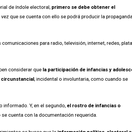
al de índole electoral,
primero se debe obtener el
a vez que se cuenta con ello se podrá producir la propagand
 comunicaciones para radio, televisión, internet, redes, pla
eben considerar que
la participación de infancias y adoles
 circunstancial
, incidental o involuntaria, como cuando se
o informado. Y, en el segundo,
el rostro de infancias o
o se cuenta con la documentación requerida.
rimientos se busca que la
información político-electoral 