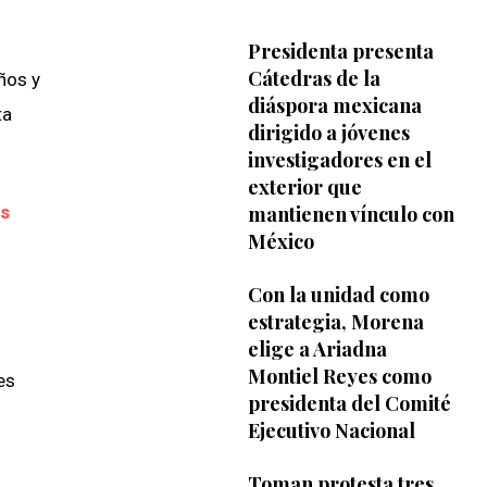
Presidenta presenta
Cátedras de la
iños y
diáspora mexicana
ta
dirigido a jóvenes
investigadores en el
exterior que
os
mantienen vínculo con
México
Con la unidad como
estrategia, Morena
elige a Ariadna
Montiel Reyes como
es
presidenta del Comité
Ejecutivo Nacional
Toman protesta tres