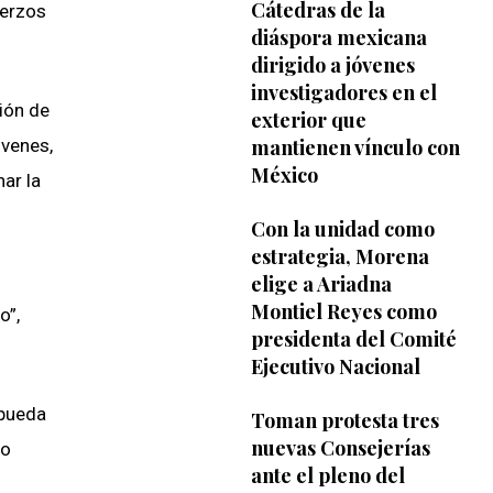
Cátedras de la
uerzos
diáspora mexicana
dirigido a jóvenes
investigadores en el
ión de
exterior que
óvenes,
mantienen vínculo con
México
ar la
Con la unidad como
estrategia, Morena
elige a Ariadna
Montiel Reyes como
o”,
presidenta del Comité
Ejecutivo Nacional
 pueda
Toman protesta tres
nuevas Consejerías
do
ante el pleno del