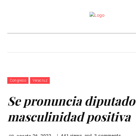
Nacional
Estado
Política
Congreso
Veracruz
Se pronuncia diputado
masculinidad positiva
on
|
views
and
comments
agosto 26, 2022
441
3