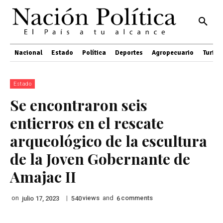
Nacional
Estado
Política
Deportes
Agropecuario
Turis
Estado
Se encontraron seis
entierros en el rescate
arqueológico de la escultura
de la Joven Gobernante de
Amajac II
on
|
views
and
comments
julio 17, 2023
540
6