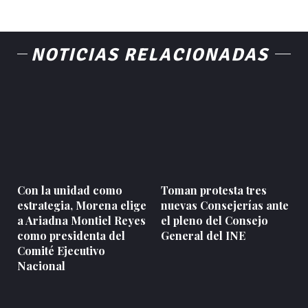
NOTICIAS RELACIONADAS
Con la unidad como
Toman protesta tres
estrategia, Morena elige
nuevas Consejerías ante
a Ariadna Montiel Reyes
el pleno del Consejo
como presidenta del
General del INE
Comité Ejecutivo
Nacional