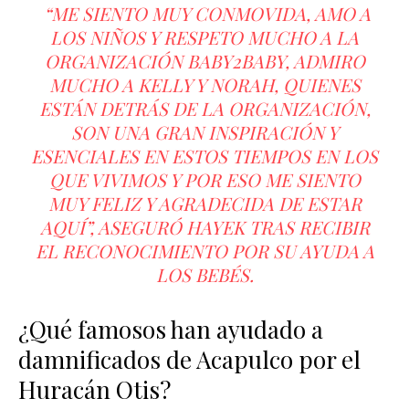
“ME SIENTO MUY CONMOVIDA, AMO A
LOS NIÑOS Y RESPETO MUCHO A LA
ORGANIZACIÓN BABY2BABY, ADMIRO
MUCHO A KELLY Y NORAH, QUIENES
ESTÁN DETRÁS DE LA ORGANIZACIÓN,
SON UNA GRAN INSPIRACIÓN Y
ESENCIALES EN ESTOS TIEMPOS EN LOS
QUE VIVIMOS Y POR ESO ME SIENTO
MUY FELIZ Y AGRADECIDA DE ESTAR
AQUÍ”, ASEGURÓ HAYEK TRAS RECIBIR
EL RECONOCIMIENTO POR SU AYUDA A
LOS BEBÉS.
¿Qué famosos han ayudado a
damnificados de Acapulco por el
Huracán Otis?