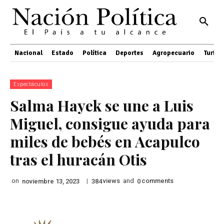
Nacional
Estado
Política
Deportes
Agropecuario
Turis
Espectáculos
Salma Hayek se une a Luis
Miguel, consigue ayuda para
miles de bebés en Acapulco
tras el huracán Otis
on
|
views
and
comments
noviembre 13, 2023
384
0