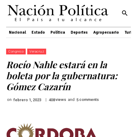
Nacional
Estado
Política
Deportes
Agropecuario
Turis
Congreso
Veracruz
Rocío Nahle estará en la
boleta por la gubernatura:
Gómez Cazarín
on
|
views
and
comments
febrero 1, 2023
408
5