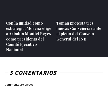
Con la unidad como
Toman protesta tres
estrategia, Morena elige
nuevas Consejerías ante
a Ariadna Montiel Reyes
el pleno del Consejo
como presidenta del
General del INE
Comité Ejecutivo
Nacional
5 COMENTARIOS
Comments are closed.