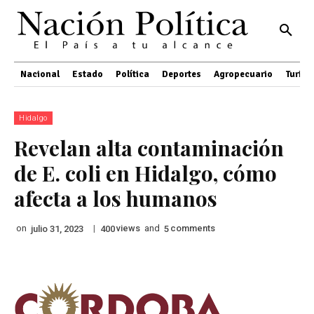
Nacional
Estado
Política
Deportes
Agropecuario
Turis
Hidalgo
Revelan alta contaminación
de E. coli en Hidalgo, cómo
afecta a los humanos
on
|
views
and
comments
julio 31, 2023
400
5