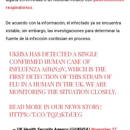
respiratorios
.
De acuerdo con la información, el infectado ya se encuentra
estable, sin embargo, las investigaciones para determinar la
fuente de la infección continúan en proceso.
UKHSA HAS DETECTED A SINGLE
CONFIRMED HUMAN CASE OF
INFLUENZA A(H1N2)V, WHICH IS THE
FIRST DETECTION OF THIS STRAIN OF
FLU IN A HUMAN IN THE UK. WE ARE
MONITORING THE SITUATION CLOSELY.
READ MORE IN OUR NEWS STORY:
HTTPS://T.CO/TQZ3KT1UEG
— UK Health Security Agency (@UKHSA)
November 27,