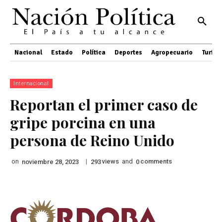
Nacional
Estado
Política
Deportes
Agropecuario
Turis
Internacional
Reportan el primer caso de
gripe porcina en una
persona de Reino Unido
on
|
views
and
comments
noviembre 28, 2023
293
0