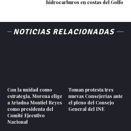
hidrocarburos en costas del Golfo
NOTICIAS RELACIONADAS
Con la unidad como
Toman protesta tres
estrategia, Morena elige
nuevas Consejerías ante
a Ariadna Montiel Reyes
el pleno del Consejo
como presidenta del
General del INE
Comité Ejecutivo
Nacional