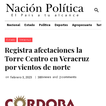
Nacional
Estado
Política
Deportes
Agropecuario
Turis
Estado
Veracruz
Registra afectaciones la
Torre Centro en Veracruz
por vientos de norte
on
|
views
and
comments
febrero 3, 2023
389
2