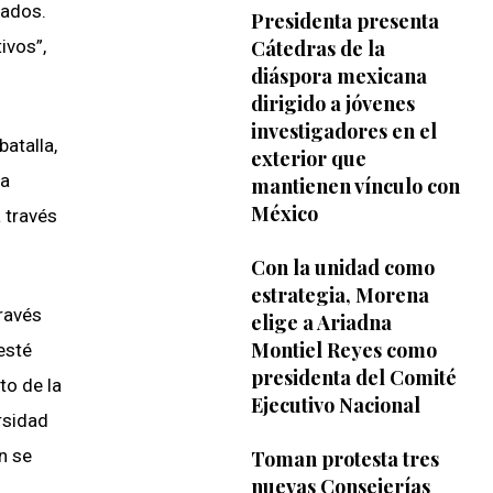
tados.
Presidenta presenta
ivos”,
Cátedras de la
diáspora mexicana
dirigido a jóvenes
investigadores en el
atalla,
exterior que
 a
mantienen vínculo con
México
 través
Con la unidad como
estrategia, Morena
través
elige a Ariadna
Montiel Reyes como
esté
presidenta del Comité
to de la
Ejecutivo Nacional
rsidad
n se
Toman protesta tres
nuevas Consejerías