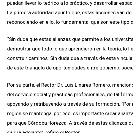
puedan llevar lo teórico a lo práctico, y desarrollar espa
La primera autoridad apuntó que, estas acciones van de 
reconociendo en ello, lo fundamental que son este tipo 
“Sin duda que estas alianzas que permite a los universi
demostrar que todo lo que aprendieron en la teoría, lo ll
construir caminos. Sin duda que a través de esta vincula
de este triangulo de oportunidades entre gobierno, soci
Por su parte, el Rector Dr. Luis Linares Romero, mencion
del servicio social y prácticas profesionales, de tal for
apoyando y retribuyendo a través de su formación. “Por nue
región se mantenga, por eso, es importante crear alianz
para que Córdoba florezca. A través de estas alianzas qu
saldrá adelante”, refirió el Rector.