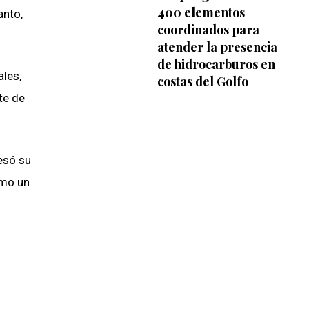
400 elementos
anto,
coordinados para
atender la presencia
de hidrocarburos en
ales,
costas del Golfo
te de
resó su
omo un