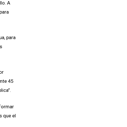
lo. A
 para
ua, para
os
or
ante 45
lica”.
 formar
s que el