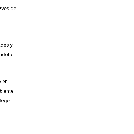
avés de
ades y
ándolo
y en
biente
oteger