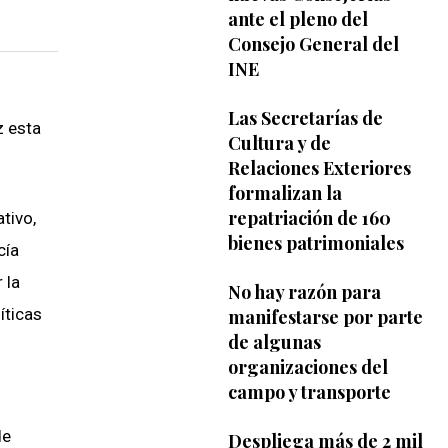
ante el pleno del
Consejo General del
INE
Las Secretarías de
z esta
Cultura y de
Relaciones Exteriores
formalizan la
repatriación de 160
tivo,
bienes patrimoniales
cía
 la
No hay razón para
íticas
manifestarse por parte
de algunas
organizaciones del
campo y transporte
de
Despliega más de 2 mil