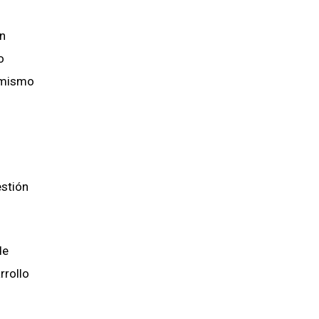
un
o
l mismo
estión
de
rrollo