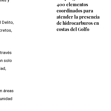
iles y
400 elementos
coordinados para
atender la presencia
 Delito,
de hidrocarburos en
costas del Golfo
cretos,
 través
an solo
dad,
on áreas
munidad