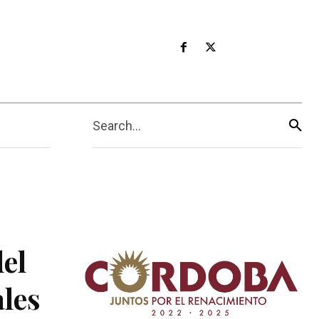
Search...
el
ales