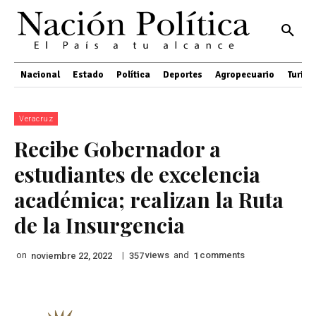
Nacional
Estado
Política
Deportes
Agropecuario
Turis
Veracruz
Recibe Gobernador a
estudiantes de excelencia
académica; realizan la Ruta
de la Insurgencia
on
|
views
and
comments
noviembre 22, 2022
357
1