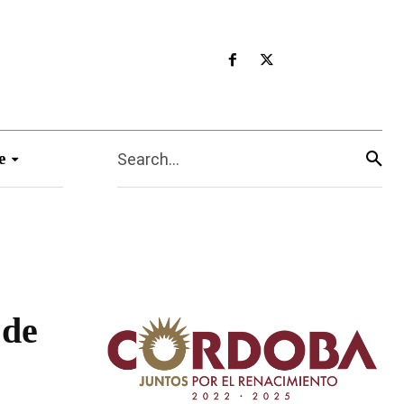
e
Search...
 de