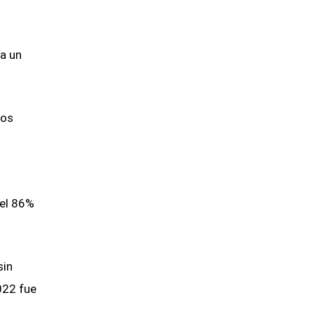
ca un
nos
 el 86%
sin
2022 fue