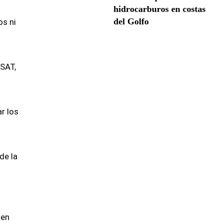
hidrocarburos en costas
del Golfo
os ni
 SAT,
r los
de la
 en