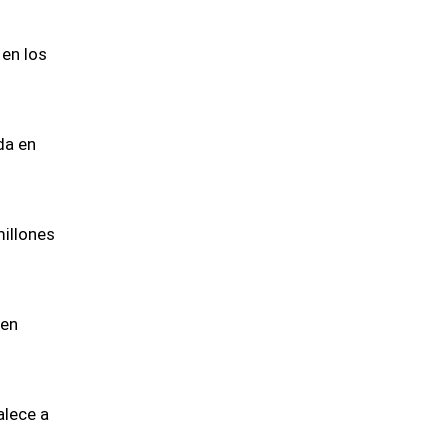
 en los
da en
millones
 en
alece a