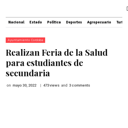
Nacional
Estado
Política
Deportes
Agropecuario
Turis
Ayuntamiento Cordoba
Realizan Feria de la Salud
para estudiantes de
secundaria
on
|
views
and
comments
mayo 30, 2022
473
3