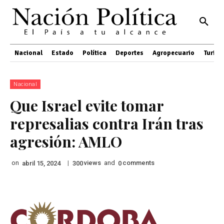
Nacional
Estado
Política
Deportes
Agropecuario
Turis
Nacional
Que Israel evite tomar
represalias contra Irán tras
agresión: AMLO
on
|
views
and
comments
abril 15, 2024
300
0