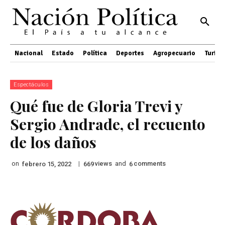
Nacional
Estado
Política
Deportes
Agropecuario
Turis
Espectáculos
Qué fue de Gloria Trevi y
Sergio Andrade, el recuento
de los daños
on
|
views
and
comments
febrero 15, 2022
669
6