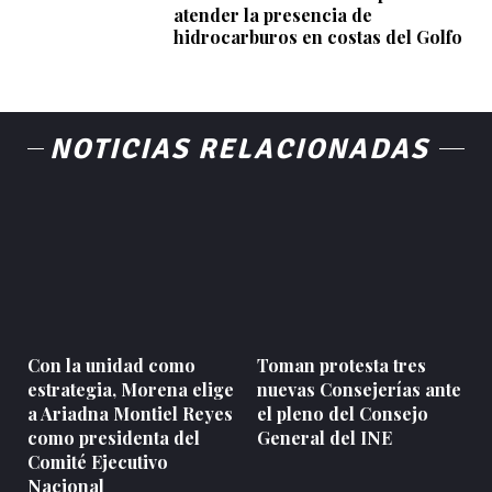
atender la presencia de
hidrocarburos en costas del Golfo
NOTICIAS RELACIONADAS
Con la unidad como
Toman protesta tres
estrategia, Morena elige
nuevas Consejerías ante
a Ariadna Montiel Reyes
el pleno del Consejo
como presidenta del
General del INE
Comité Ejecutivo
Nacional