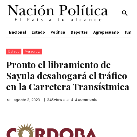
Nacional
Estado
Política
Deportes
Agropecuario
Turis
Estado
Veracruz
Pronto el libramiento de
Sayula desahogará el tráfico
en la Carretera Transístmica
on
|
views
and
comments
agosto 3, 2023
345
4