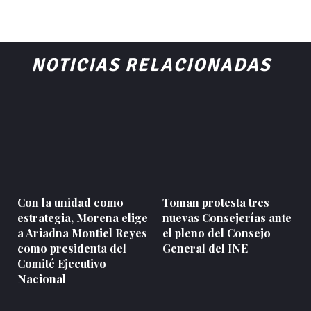
NOTICIAS RELACIONADAS
Con la unidad como
Toman protesta tres
estrategia, Morena elige
nuevas Consejerías ante
a Ariadna Montiel Reyes
el pleno del Consejo
como presidenta del
General del INE
Comité Ejecutivo
Nacional