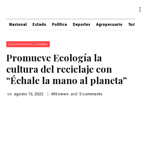
Nacional
Estado
Política
Deportes
Agropecuario
Turis
Ayuntamiento Cordoba
Promueve Ecología la
cultura del reciclaje con
“Échale la mano al planeta”
on
|
views
and
comments
agosto 13, 2022
493
5