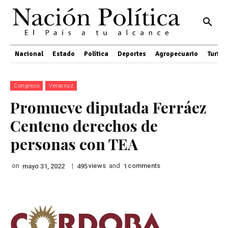
Nacional
Estado
Política
Deportes
Agropecuario
Turis
Congreso
Veracruz
Promueve diputada Ferráez
Centeno derechos de
personas con TEA
on
|
views
and
comments
mayo 31, 2022
495
1