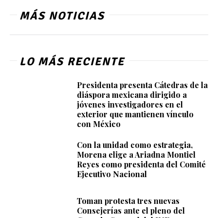
MÁS NOTICIAS
LO MÁS RECIENTE
Presidenta presenta Cátedras de la
diáspora mexicana dirigido a
jóvenes investigadores en el
exterior que mantienen vínculo
con México
Con la unidad como estrategia,
Morena elige a Ariadna Montiel
Reyes como presidenta del Comité
Ejecutivo Nacional
Toman protesta tres nuevas
Consejerías ante el pleno del